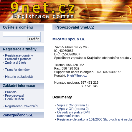
Provozovatel 9net.CZ
Ověřte si doménu
MIRAMO spol. s r.o.
  742 55 Albrechtičky 265

Registrace a změny
  IČ: 43960987

  DIČ: CZ43960987

·
Registrace domény
  Společnost zapsána u Krajského obchodního soudu v 
·
Prodloužit platnost
·
Změna držitele
  Telefon: 556 428 052

  Fax: 556 428 052

·
Transfer domény
  Support for users in english: +420 602 540 877

  Kontakt: 
9net@9net.cz
·
Historie požadavků
  Nonstop podpora: 597 471 216

Základní informace
·
Pravidla
·
Provozovatel
Dokumenty
·
Ceník služeb
   - 
Výpis z OR (strana 1)
·
Registrovaní zákazníci
   - 
Výpis z OR (strana 2)
   - 
Osvědčení plátce DPH
Zabezpečeno SSL
   - 
Koncesní listina
   - 
Registace dle zákona 101/2000 Sb. o ochraně osob